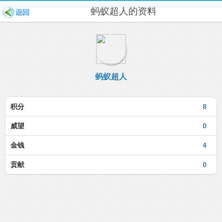
蚂蚁超人的资料
蚂蚁超人
积分
8
威望
0
金钱
4
贡献
0