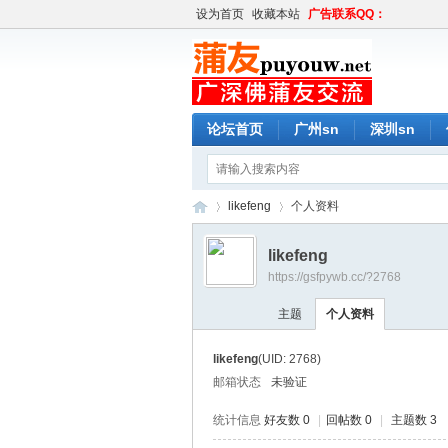
设为首页
收藏本站
广告联系QQ：
论坛首页
广州sn
深圳sn
likefeng
个人资料
likefeng
https://gsfpywb.cc/?2768
蒲
›
›
主题
个人资料
likefeng
(UID: 2768)
邮箱状态
未验证
统计信息
好友数 0
|
回帖数 0
|
主题数 3