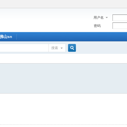
用户名
密码
佛山sn
搜索
搜
索