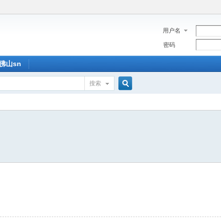
用户名
密码
佛山sn
搜索
搜
索