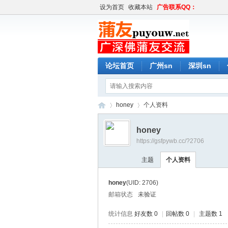
设为首页
收藏本站
广告联系QQ：
论坛首页
广州sn
深圳sn
honey
个人资料
honey
https://gsfpywb.cc/?2706
蒲
›
›
主题
个人资料
honey
(UID: 2706)
邮箱状态
未验证
统计信息
好友数 0
|
回帖数 0
|
主题数 1