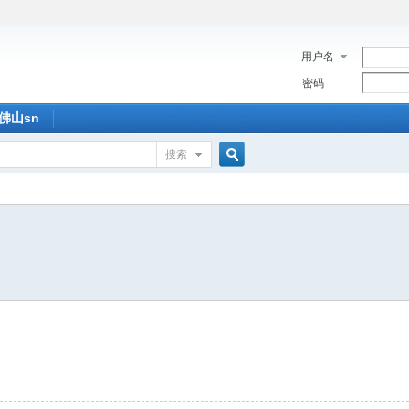
用户名
密码
佛山sn
搜索
搜
索