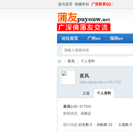
设为首页
收藏本站
广告联系QQ：
论坛首页
广州sn
深圳sn
夜风
个人资料
夜风
https://gsfpywb.cc/?67750
蒲
›
›
主题
个人资料
夜风
(UID: 67750)
邮箱状态
未验证
统计信息
好友数 0
|
回帖数 32
|
主题数 0