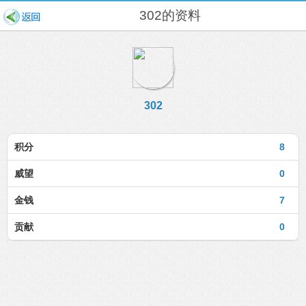
302的资料
302
积分
8
威望
0
金钱
7
贡献
0