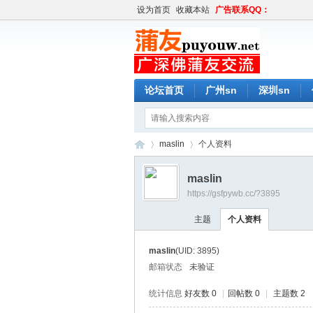
设为首页
收藏本站
广告联系QQ：
论坛首页
广州sn
深圳sn
maslin
个人资料
maslin
https://gsfpywb.cc/?3895
蒲
›
›
主题
个人资料
maslin
(UID: 3895)
邮箱状态
未验证
统计信息
好友数 0
|
回帖数 0
|
主题数 2