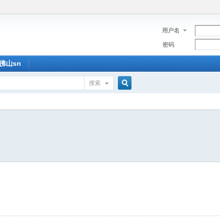
用户名
密码
佛山sn
搜索
搜
索