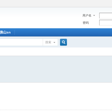
用户名
密码
佛山sn
搜索
搜
索