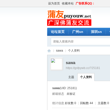
设为首页
收藏本站
广告联系QQ：
论坛首页
广州sn
深圳sn
sawa
个人资料
sawa
https://gsfpywb.cc/?25181
蒲
›
›
主题
个人资料
sawa
(UID: 25181)
邮箱状态
未验证
统计信息
好友数 0
|
回帖数 44
|
主题数 0