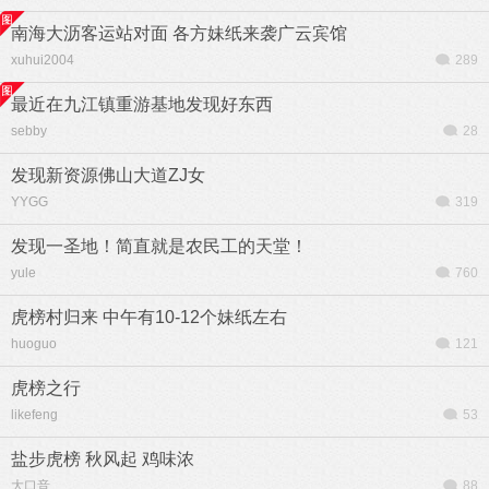
南海大沥客运站对面 各方妹纸来袭广云宾馆
xuhui2004
289
最近在九江镇重游基地发现好东西
sebby
28
发现新资源佛山大道ZJ女
YYGG
319
发现一圣地！简直就是农民工的天堂！
yule
760
虎榜村归来 中午有10-12个妹纸左右
huoguo
121
虎榜之行
likefeng
53
盐步虎榜 秋风起 鸡味浓
大口音
88