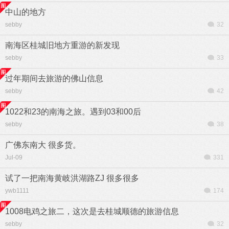
中山的地方
sebby
32
南海区桂城旧地方重游的新发现
sebby
33
过年期间去旅游的佛山信息
sebby
42
1022和23的南海之旅。遇到03和00后
sebby
38
广佛东南大 很多货。
Jul-09
331
试了一把南海黄岐洪湖路ZJ 很多很多
ywb1111
174
1008电鸡之旅二，这次是去桂城顺德的旅游信息
sebby
32