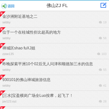
佛山ZJ FL
金沙洲附近基地之二
sebby
19
位于一个在桂城性价比超高的地方
sebby
56
禅城区shao fuXJ姐
zzee135
103
昨晚探索平洲10个02后无人问津和顺德加三水的信息
sebby
55
930101的佛山禅城旅游信息
sebby
41
[三水]宝盈横岗广场全Luo按摩，起飞了！
jav123.xyz
28