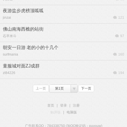
夜游盐步虎榜顶呱呱
jinzai
121
佛山南海西樵的站街
石卒米斗
97
朝安一日游 老的小的十几个
surfmania
160
童服城对面ZJ成群
zl84226
194
上一页
第1页
下一页
首页
|
登录
|
注册
触屏版
|
电脑版
广告联系QQ：784338750 (加QQ验证码：puyouw)