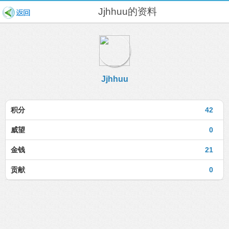
Jjhhuu的资料
Jjhhuu
积分
42
威望
0
金钱
21
贡献
0