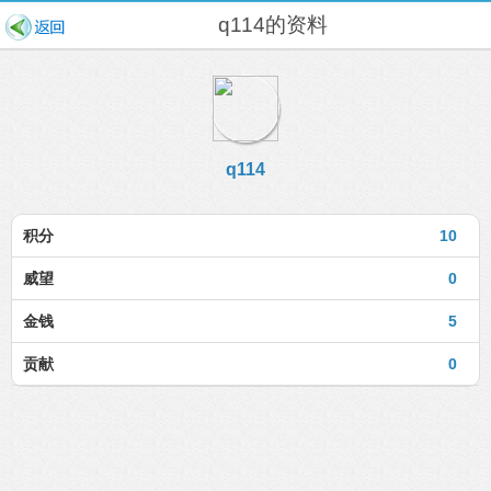
q114的资料
q114
积分
10
威望
0
金钱
5
贡献
0