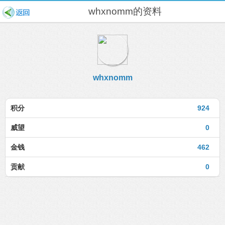
whxnomm的资料
whxnomm
积分
924
威望
0
金钱
462
贡献
0