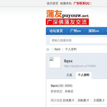
设为首页
收藏本站
广告联系QQ：
论坛首页
广州sn
深圳sn
llqsx
个人资料
llqsx
https://gsfpywb.cc/?3896
蒲
›
›
主题
个人资料
llqsx
(UID: 3896)
邮箱状态
未验证
统计信息
好友数 0
|
回帖数 0
|
主题数 2