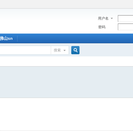
用户名
密码
佛山sn
搜索
搜
索