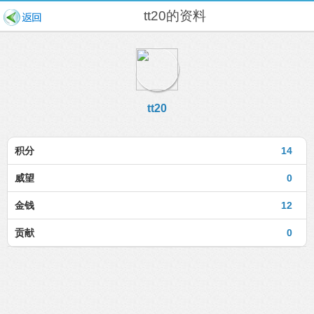
tt20的资料
tt20
积分
14
威望
0
金钱
12
贡献
0