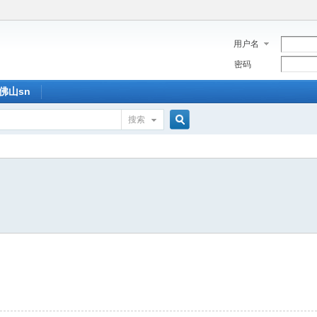
用户名
密码
佛山sn
搜索
搜
索