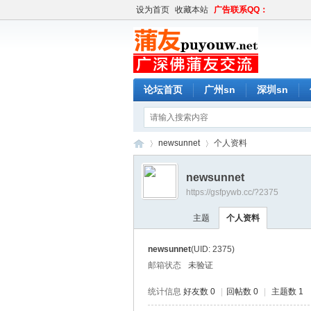
设为首页
收藏本站
广告联系QQ：
论坛首页
广州sn
深圳sn
newsunnet
个人资料
newsunnet
https://gsfpywb.cc/?2375
蒲
›
›
主题
个人资料
newsunnet
(UID: 2375)
邮箱状态
未验证
统计信息
好友数 0
|
回帖数 0
|
主题数 1